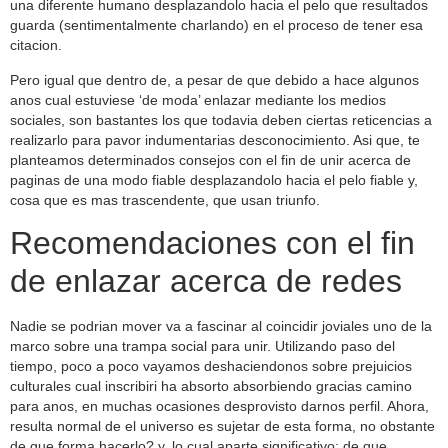
una diferente humano desplazandolo hacia el pelo que resultados
guarda (sentimentalmente charlando) en el proceso de tener esa
citacion.
Pero igual que dentro de, a pesar de que debido a hace algunos
anos cual estuviese ‘de moda’ enlazar mediante los medios
sociales, son bastantes los que todavia deben ciertas reticencias a
realizarlo para pavor indumentarias desconocimiento. Asi que, te
planteamos determinados consejos con el fin de unir acerca de
paginas de una modo fiable desplazandolo hacia el pelo fiable y,
cosa que es mas trascendente, que usan triunfo.
Recomendaciones con el fin
de enlazar acerca de redes
Nadie se podri­an mover va a fascinar al coincidir joviales uno de la
marco sobre una trampa social para unir. Utilizando paso del
tiempo, poco a poco vayamos deshaciendonos sobre prejuicios
culturales cual inscribiri ha absorto absorbiendo gracias camino
para anos, en muchas ocasiones desprovisto darnos perfil. Ahora,
resulta normal de el universo es sujetar de esta forma, no obstante
de que forma hacerlo? y, lo cual aparte significativo: de que