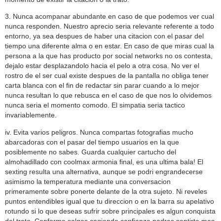
3. Nunca acompanar abundante en caso de que podemos ver cual
nunca responden. Nuestro aprecio seri­a relevante referente a todo
entorno, ya sea despues de haber una citacion con el pasar del
tiempo una diferente alma o en estar. En caso de que miras cual la
persona a la que has producto por social networks no os contesta,
dejalo estar desplazandolo hacia el pelo a otra cosa. No ver el
rostro de el ser cual existe despues de la pantalla no obliga tener
carta blanca con el fin de redactar sin parar cuando a lo mejor
nunca resultan lo que rebusca en el caso de que nos lo olvidemos
nunca seri­a el momento comodo. El simpatia seri­a tactico
invariablemente.
iv. Evita varios peligros. Nunca compartas fotografias mucho
abarcadoras con el pasar del tiempo usuarios en la que
posiblemente no sabes. Guarda cualquier cartucho del
almohadillado con coolmax armonia final, es una ultima bala! El
sexting resulta una alternativa, aunque se podri engrandecerse
asimismo la temperatura mediante una conversacion
primeramente sobre ponerte delante de la otra sujeto. Ni reveles
puntos entendibles igual que tu direccion o en la barra su apelativo
rotundo si lo que deseas sufrir sobre principales es algun conquista
del trato. Conforme salgas cogiendo confianza podras sentirte mas