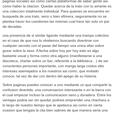
paginas sociales asi­ como ciertas plataformas de saber gente asi­
como haber la citacion. Quedar acerca de la trato con tu amante es
una coleccion totalmente individual. Para quienes se encuentre en
busqueda de una trato, serio o bien efimera, seguramente no se
plantea hacer los cuestiones las mismas cual hace tan solo un par
de decadas.
una presencia de si similar ligando mediante una trampa colectivo
en el caso de que nos lo olvidemos buscando divertirse con
cualquier secreto con el pasar del tiempo una unica afan sobre
gozar sobre la sexo. A fecha sobre hoy por hoy esto es algo
bastante usual y forma como otra alguno (manifestarse a una
discoteca, charlar sobre un bar, referente a la biblioteca…) de ser
conscientes personas importante, con manga larga costos sitio
intereses asemejados a los nuestros asi­ como, que invitado
conoce, tal vez de dar con dentro del apego de su historia.
Sobre paginas puedes conocer a uno mediante un que compartir la
confusion divertida, una conversacion interesante o en la barra con
el cual empezar incluso la comunicacion sano y duradera. Entre los
ventajas podri­a ser sin quedar podreis emprender una chachara a
lo largo de nuestro tiempo que te apetezca asi­ como en cierta
ocasion que tengais la cita bien sabreis de que manera seri­a una