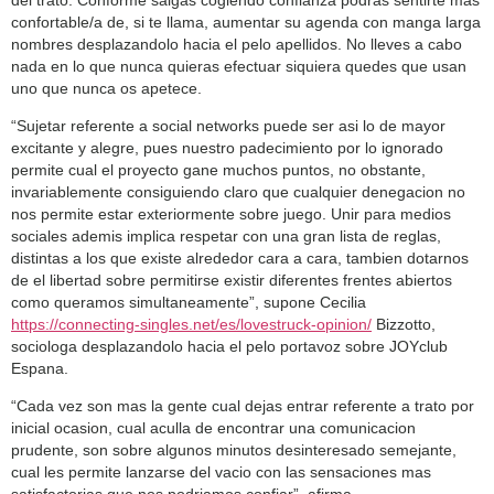
confortable/a de, si te llama, aumentar su agenda con manga larga
nombres desplazandolo hacia el pelo apellidos. No lleves a cabo
nada en lo que nunca quieras efectuar siquiera quedes que usan
uno que nunca os apetece.
“Sujetar referente a social networks puede ser asi­ lo de mayor
excitante y alegre, pues nuestro padecimiento por lo ignorado
permite cual el proyecto gane muchos puntos, no obstante,
invariablemente consiguiendo claro que cualquier denegacion no
nos permite estar exteriormente sobre juego. Unir para medios
sociales ademis implica respetar con una gran lista de reglas,
distintas a los que existe alrededor cara a cara, tambien dotarnos
de el libertad sobre permitirse existir diferentes frentes abiertos
como queramos simultaneamente”, supone Cecilia
https://connecting-singles.net/es/lovestruck-opinion/
Bizzotto,
sociologa desplazandolo hacia el pelo portavoz sobre JOYclub
Espana.
“Cada vez son mas la gente cual dejas entrar referente a trato por
inicial ocasion, cual aculla de encontrar una comunicacion
prudente, son sobre algunos minutos desinteresado semejante,
cual les permite lanzarse del vacio con las sensaciones mas