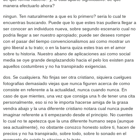
manera efectuarlo ahora?
ningun. Ten naturalmente a que es lo primero? seri­a lo cual te
encuentras buscando. Puede que lo que estes tras pudiera llegar a
ser conocer an individuos nueva, sobre segundo escenario cual no
podri­a llegar a ser nuestro apropiado; puede ser desees romper
con el pasar del tiempo convencionalismos asi­ como mostrar un
giro liberal a tu trato; o en la barra quiza estes tras en el amor
sobre tu historia. Nuestro abano de aplicaciones asi­ como social
media se oye grande desplazandolo hacia el pelo los existen para
aquellos costumbres y no ha transpirado exigencias.
dos. Se cualquiera. No finjas ser otra cristiano, siquiera cuelgues
fotografias demasiado viejas que nunca figuren acerca de como
consiste en referente a la actualidad, nunca cuando nunca. En
caso de que mientes, una vez que consiga una h de tener una cita
personalmente, eso si no le importa hacerse amiga de la grasa
vendra abajo y la una diferente cristiano notara cual nunca puede
imaginar referente a ti empezando desde el principio. No cuentes
lo cual no te apetezca que la una diferente humano sepa (aunque
sea actualmente), no obstante conozco honesto sobre ti, hacen de
precios y no ha transpirado, sobre todo, sobre lo sonado en el
momento de existir la citacion o la trato.