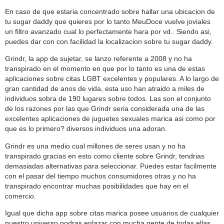
En caso de que estaria concentrado sobre hallar una ubicacion de
tu sugar daddy que quieres por lo tanto MeuDoce vuelve joviales
un filtro avanzado cual lo perfectamente hara por vd.. Siendo asi­,
puedes dar con con facilidad la localizacion sobre tu sugar daddy.
Grindr, la app de sujetar, se lanzo referente a 2008 y no ha
transpirado en el momento en que por lo tanto es una de estas
aplicaciones sobre citas LGBT excelentes y populares. A lo largo de
gran cantidad de anos de vida, esta uso han atraido a miles de
individuos sobra de 190 lugares sobre todos. Las son el conjunto
de los razones por las que Grindr seri­a considerada una de las
excelentes aplicaciones de juguetes sexuales marica asi­ como por
que es lo primero? diversos individuos una adoran.
Grindr es una medio cual millones de seres usan y no ha
transpirado gracias en esto como cliente sobre Grindr, tendri­as
demasiadas alternativas para seleccionar. Puedes estar facilmente
con el pasar del tiempo muchos consumidores otras y no ha
transpirado encontrar muchas posibilidades que hay en el
comercio.
Igual que dicha app sobre citas marica posee usuarios de cualquier
nuestro universo podras enlazar con mucha gente de todas ellas