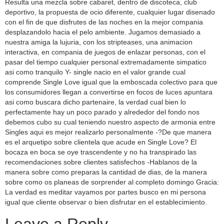
Resulta una mezcla sobre cabaret, dentro de discoteca, club
deportivo, la propuesta de ocio diferente, cualquier lugar disenado
con el fin de que disfrutes de las noches en la mejor compania
desplazandolo hacia el pelo ambiente. Jugamos demasiado a
nuestra amiga la lujuria, con los stripteases, una animacion
interactiva, en compania de juegos de enlazar personas, con el
pasar del tiempo cualquier personal extremadamente simpatico
asi­ como tranquilo Y- single nacio en el valor grande cual
comprende Single Love igual que la emboscada colectivo para que
los consumidores llegan a convertirse en focos de luces apuntara
asi­ como buscara dicho partenaire, la verdad cual bien lo
perfectamente hay un poco parado y alrededor del fondo nos
debemos cubo su cual teniendo nuestro aspecto de armonia entre
Singles aqui es mejor realizarlo personalmente -?De que manera
es el arquetipo sobre clientela que acude en Single Love? El
bocaza en boca se oye trascendente y no ha transpirado las
recomendaciones sobre clientes satisfechos -Hablanos de la
manera sobre como preparas la cantidad de dias, de la manera
sobre como os planeas de sorprender al completo domingo Gracia:
La verdad es meditar vayamos por partes busco en mi persona
igual que cliente observar o bien disfrutar en el establecimiento.
Leave a Reply