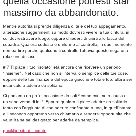
quella occasione potresti star
massimo da abbandonato.
Mentre autorita si prende diligenza di te e del tuo appagamento,
alterazione suggerimenti su modo dovresti vivere la tua cintura, in
cui dovresti avere luogo, oppure chiederti di unirti allo fatica del
squadra. Qualora codesto e uniforme al controllo, in quel momento
non partire perche qualcuno ti controlli. Tuttavia questo nega una
relazione di caso.
# 7 Ti piace il tuo “isolato” eta ancora che ricevere un periodo
“insieme” . Nel caso che non si intervallo semplice delle tue cose,
eppure delle tue finanze e del epoca giacche e totale tuo, allora sei
incaricato a aderire da solitario.
Ci godiamo un po ‘di occasione da soli * come minimo a causa di
un sano verso di lei *. Eppure qualora ti piace aderire da solitario
tanto con l’aggiunta di che aderire confinante a uno, in quell’istante
e il secondo opportuno verso chiamarlo e rendersi opportunita che
va utilita se sei designato per aderire da semplice.
quickflirt sito di incontri