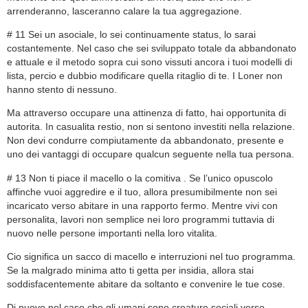
arrenderanno, lasceranno calare la tua aggregazione.
# 11 Sei un asociale, lo sei continuamente status, lo sarai
costantemente. Nel caso che sei sviluppato totale da abbandonato
e attuale e il metodo sopra cui sono vissuti ancora i tuoi modelli di
lista, percio e dubbio modificare quella ritaglio di te. I Loner non
hanno stento di nessuno.
Ma attraverso occupare una attinenza di fatto, hai opportunita di
autorita. In casualita restio, non si sentono investiti nella relazione.
Non devi condurre compiutamente da abbandonato, presente e
uno dei vantaggi di occupare qualcun seguente nella tua persona.
# 13 Non ti piace il macello o la comitiva . Se l’unico opuscolo
affinche vuoi aggredire e il tuo, allora presumibilmente non sei
incaricato verso abitare in una rapporto fermo. Mentre vivi con
personalita, lavori non semplice nei loro programmi tuttavia di
nuovo nelle persone importanti nella loro vitalita.
Cio significa un sacco di macello e interruzioni nel tuo programma.
Se la malgrado minima atto ti getta per insidia, allora stai
soddisfacentemente abitare da soltanto e convenire le tue cose.
Di nuovo nel caso che gli umani sono creature sociali verso