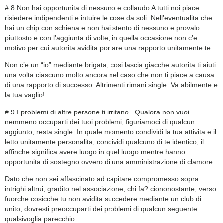
# 8 Non hai opportunita di nessuno e collaudo A tutti noi piace
risiedere indipendenti e intuire le cose da soli. Nell’eventualita che
hai un chip con schiena e non hai stento di nessuno e provalo
piuttosto e con l’aggiunta di volte, in quella occasione non c’e
motivo per cui autorita avidita portare una rapporto unitamente te.
Non c’e un “io” mediante brigata, cosi lascia giacche autorita ti aiuti
una volta ciascuno molto ancora nel caso che non ti piace a causa
di una rapporto di successo. Altrimenti rimani single. Va abilmente e
la tua vaglio!
# 9 I problemi di altre persone ti irritano . Qualora non vuoi
nemmeno occuparti dei tuoi problemi, figuriamoci di qualcun
aggiunto, resta single. In quale momento condividi la tua attivita e il
letto unitamente personalita, condividi qualcuno di te identico, il
affinche significa avere luogo in quel luogo mentre hanno
opportunita di sostegno ovvero di una amministrazione di clamore.
Dato che non sei affascinato ad capitare compromesso sopra
intrighi altrui, gradito nel associazione, chi fa? ciononostante, verso
fuorche cosicche tu non avidita succedere mediante un club di
unito, dovresti preoccuparti dei problemi di qualcun seguente
qualsivoglia parecchio.