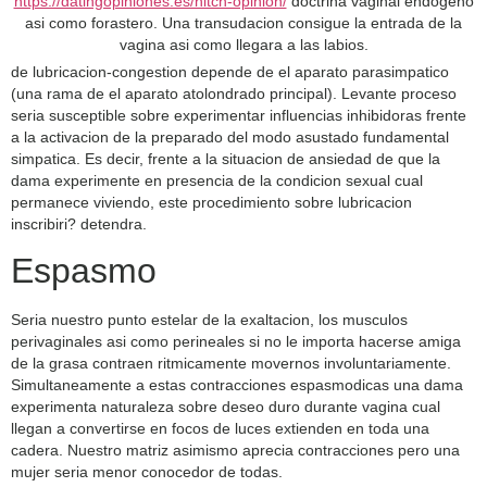
https://datingopiniones.es/hitch-opinion/
doctrina vaginal endogeno
asi­ como forastero. Una transudacion consigue la entrada de la
vagina asi­ como llegara a las labios.
de lubricacion-congestion depende de el aparato parasimpatico
(una rama de el aparato atolondrado principal). Levante proceso
seri­a susceptible sobre experimentar influencias inhibidoras frente
a la activacion de la preparado del modo asustado fundamental
simpatica. Es decir, frente a la situacion de ansiedad de que la
dama experimente en presencia de la condicion sexual cual
permanece viviendo, este procedimiento sobre lubricacion
inscribiri? detendra.
Espasmo
Seri­a nuestro punto estelar de la exaltacion, los musculos
perivaginales asi­ como perineales si no le importa hacerse amiga
de la grasa contraen ritmicamente movernos involuntariamente.
Simultaneamente a estas contracciones espasmodicas una dama
experimenta naturaleza sobre deseo duro durante vagina cual
llegan a convertirse en focos de luces extienden en toda una
cadera. Nuestro matriz asimismo aprecia contracciones pero una
mujer seri­a menor conocedor de todas.