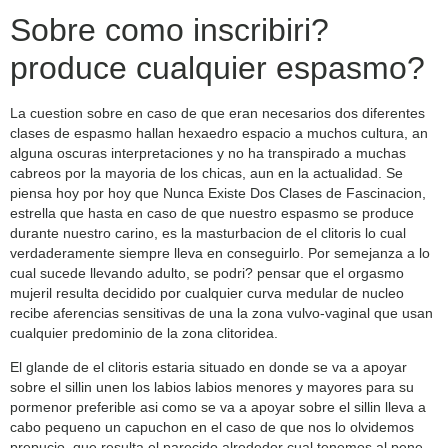
Sobre como inscribiri?
produce cualquier espasmo?
La cuestion sobre en caso de que eran necesarios dos diferentes
clases de espasmo hallan hexaedro espacio a muchos cultura, an
alguna oscuras interpretaciones y no ha transpirado a muchas
cabreos por la mayoria de los chicas, aun en la actualidad. Se
piensa hoy por hoy que Nunca Existe Dos Clases de Fascinacion,
estrella que hasta en caso de que nuestro espasmo se produce
durante nuestro carino, es la masturbacion de el clitoris lo cual
verdaderamente siempre lleva en conseguirlo. Por semejanza a lo
cual sucede llevando adulto, se podri? pensar que el orgasmo
mujeril resulta decidido por cualquier curva medular de nucleo
recibe aferencias sensitivas de una la zona vulvo-vaginal que usan
cualquier predominio de la zona clitoridea.
El glande de el clitoris estaria situado en donde se va a apoyar
sobre el silli­n unen los labios labios menores y mayores para su
pormenor preferible asi­ como se va a apoyar sobre el silli­n lleva a
cabo pequeno un capuchon en el caso de que nos lo olvidemos
prepucio, que resulta el parecido alrededor cual tenemos al pene.