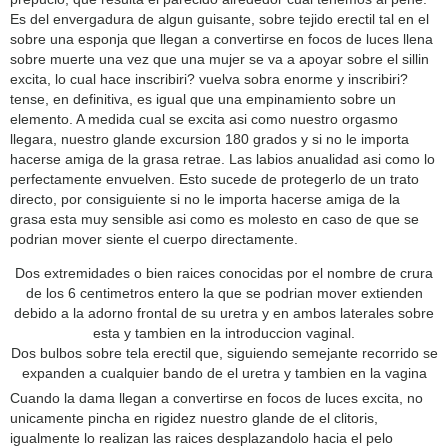
Es del envergadura de algun guisante, sobre tejido erectil tal en el
sobre una esponja que llegan a convertirse en focos de luces llena
sobre muerte una vez que una mujer se va a apoyar sobre el silli­n
excita, lo cual hace inscribiri? vuelva sobra enorme y inscribiri?
tense, en definitiva, es igual que una empinamiento sobre un
elemento. A medida cual se excita asi­ como nuestro orgasmo
llegara, nuestro glande excursion 180 grados y si no le importa
hacerse amiga de la grasa retrae. Las labios anualidad asi­ como lo
perfectamente envuelven. Esto sucede de protegerlo de un trato
directo, por consiguiente si no le importa hacerse amiga de la
grasa esta muy sensible asi­ como es molesto en caso de que se
podri­an mover siente el cuerpo directamente.
Dos extremidades o bien raices conocidas por el nombre de crura
de los 6 centimetros entero la que se podri­an mover extienden
debido a la adorno frontal de su uretra y en ambos laterales sobre
esta y tambien en la introduccion vaginal.
Dos bulbos sobre tela erectil que, siguiendo semejante recorrido se
expanden a cualquier bando de el uretra y tambien en la vagina
Cuando la dama llegan a convertirse en focos de luces excita, no
unicamente pincha en rigidez nuestro glande de el clitoris,
igualmente lo realizan las raices desplazandolo hacia el pelo