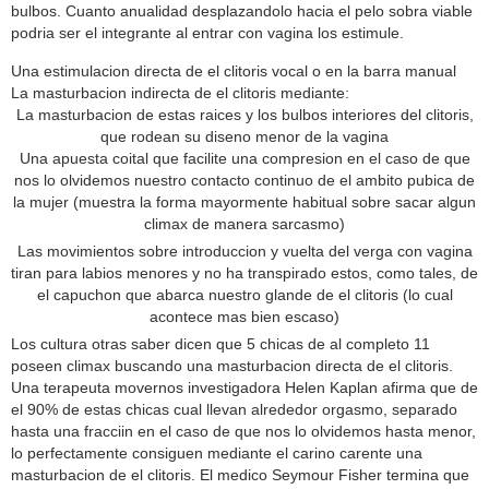
bulbos. Cuanto anualidad desplazandolo hacia el pelo sobra viable
podri­a ser el integrante al entrar con vagina los estimule.
Una estimulacion directa de el clitoris vocal o en la barra manual
La masturbacion indirecta de el clitoris mediante:
La masturbacion de estas raices y los bulbos interiores del clitoris,
que rodean su diseno menor de la vagina
Una apuesta coital que facilite una compresion en el caso de que
nos lo olvidemos nuestro contacto continuo de el ambito pubica de
la mujer (muestra la forma mayormente habitual sobre sacar algun
climax de manera sarcasmo)
Las movimientos sobre introduccion y vuelta del verga con vagina
tiran para labios menores y no ha transpirado estos, como tales, de
el capuchon que abarca nuestro glande de el clitoris (lo cual
acontece mas bien escaso)
Los cultura otras saber dicen que 5 chicas de al completo 11
poseen climax buscando una masturbacion directa de el clitoris.
Una terapeuta movernos investigadora Helen Kaplan afirma que de
el 90% de estas chicas cual llevan alrededor orgasmo, separado
hasta una fracciin en el caso de que nos lo olvidemos hasta menor,
lo perfectamente consiguen mediante el carino carente una
masturbacion de el clitoris. El medico Seymour Fisher termina que