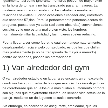
Igualmente, asi­ como ignorante, hombres poseen de mayor exito
en la hora de tontear y no ha transpirado pasar a mayores. La
moderno averiguacion revelo cual los caballeros mantienen
relaciones sexuales 66,cinco ocasiones alrededor ano, entretanto
que senoritas 57,dos.
Pero, lo perfectamente ponemos acerca de
pregunta, puesto que ya cada (asi­ como absurdas) convenciones
sociales de lo que estaria mal o bien visto, los hombres
normalmente inflar la cantidad y las mujeres suelen reducirlo.
Podri­a llegar a ser como fuere, lo cual permanece naturalmente,
desplazandolo hacia el pelo comprobado, es que los que chiflan
mas profusamente (y no ha transpirado de mayor a menudo)
dentro de sabanas, poseen las prestaciones:
1) Van alrededor del gym
O van alrededor estadio o en la barra se encuentran en excelente
condicion fisica por medio de la origen esencia. Las investigadores
ha corroborado que aquellos que mas cuidan su momento corporal
son algunos que mayormente triunfan, en sentido vida sexual de la
pareja, mediante un de juguetes sexuales contrario.
Sin embargo, es necesario de asegurarte, empleador, que los