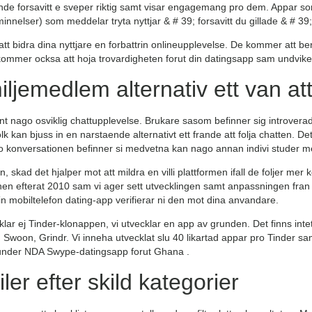
de forsavitt e sveper riktig samt visar engagemang pro dem. Appar so
innelser) som meddelar tryta nyttjar & # 39; forsavitt du gillade & # 3
t bidra dina nyttjare en forbattrin onlineupplevelse. De kommer att bero
kommer ocksa att hoja trovardigheten forut din datingsapp sam undviker 
iljemedlem alternativ ett van att
 nago osviklig chattupplevelse. Brukare sasom befinner sig introvera
 kan bjuss in en narstaende alternativt ett frande att folja chatten. 
ino konversationen befinner si medvetna kan nago annan indivi studer
, skad det hjalper mot att mildra en villi plattformen ifall de foljer mer k
schen efterat 2010 sam vi ager sett utvecklingen samt anpassningen fra
in mobiltelefon dating-app verifierar ni den mot dina anvandare.
ar ej Tinder-klonappen, vi utvecklar en app av grunden. Det finns inte
, Swoon, Grindr. Vi inneha utvecklat slu 40 likartad appar pro Tinder s
 under NDA Swype-datingsapp forut Ghana .
iler efter skild kategorier