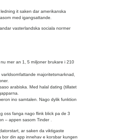
 ledning it saken dar amerikanska
 sasom med igangsattande.
blandar vasterlandska sociala normer
u mer an 1, 5 miljoner brukare i 210
go varldsomfattande majoritetsmarknad,
oner.
aso arabiska. Med halal dating (tillatet
ngapparna.
peron ino samtalen. Nago dylik funktion
 oss fanga nago flink blick pa de 3
lon – appen sasom Tinder .
atorstart, ar saken da viktigaste
rna bor din app innehav e korsbar kungen