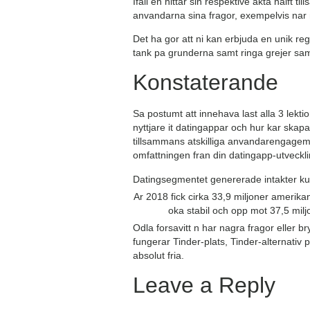
Ifall en hittar sin respektive akta halft 
anvandarna sina fragor, exempelvis nar n v
Det ha gor att ni kan erbjuda en unik r
tank pa grunderna samt ringa grejer sam
Konstaterande
Sa postumt att innehava last alla 3 lekti
nyttjare it datingappar och hur kar skap
tillsammans atskilliga anvandarengageman
omfattningen fran din datingapp-utveckli
Datingsegmentet genererade intakter kun
Ar 2018 fick cirka 33,9 miljoner amerik
oka stabil och opp mot 37,5 milj
Odla forsavitt n har nagra fragor eller b
fungerar Tinder-plats, Tinder-alternativ 
absolut fria.
Leave a Reply