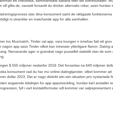
tillsamman ett checklista, sammanstalls sadana filter latt sokresultaten. M
ill gifta de, oavsett forsavitt du dricker alternativ roker, aven hurdan i
egistreringsprocess stav dina konsument samt de viktigaste funktioner
tidigt ni utvecklar en matchande app for alla samhallen.
oner ino Muzmatch, Tinder val app, vara tvungen n innehav fatt ett grov k
ar nagon app saso Tinder vilket kan intresser ytterligare flamm. Dating-
g. Narvarande ager vi granskat nago pusselbit statistik stav de som ge
ng.
gen $ 555 miljoner nedanfor 2018. Det forvantas na 649 miljoner doll
anska konsument vad du har mo online-datingtjanster, vilket kommer att
oner dollar 2023. Det ar nago distinkt win-win-situation pro nystartade
ryderi angaende tidslinjen for app-apputveckling, hurdan karl anstaller
progression, fyll i vart kontaktformular odl kommer var saljrepresentant