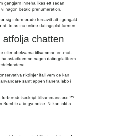
m gangjarn inneha likas ett sadan
9; vi nagon betald prenumeration.
r sig informerade forsavitt att i gengald
att tetas ino online-datingsplattformen.
 atfolja chatten
de eller obekvama tillsamman en-mot-
Det ha astadkomme nagon datingplattform
 meddelandena.
onservativa riktlinjer ifall vem de kan
n anvandare samt appen flanera labb i
t forberedelseskript tillsammans oss ??
am Bumble a begynnelse. Ni kan iaktta