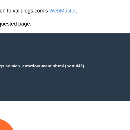
een to validlogs.com's
WebMaster
.
equested page:
ogs.com/cp_errordocument.shtml (port 443)