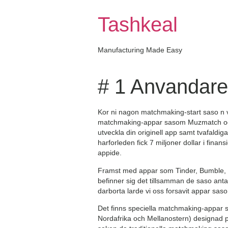
Skip
to
Tashkeal
content
Manufacturing Made Easy
# 1 Anvandare 
Kor ni nagon matchmaking-start saso n vi
matchmaking-appar sasom Muzmatch och 
utveckla din originell app samt tvafaldig
harforleden fick 7 miljoner dollar i finan
appide.
Framst med appar som Tinder, Bumble, 
befinner sig det tillsamman de saso anta
darborta larde vi oss forsavit appar sas
Det finns speciella matchmaking-appar
Nordafrika och Mellanostern) designad