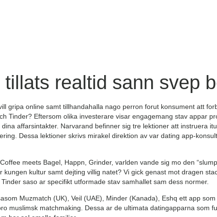
tillats realtid sann svep 
ll gripa online samt tillhandahalla nago perron forut konsument att for
Tinder? Eftersom olika investerare visar engagemang stav appar p
a dina affarsintakter. Narvarand befinner sig tre lektioner att instruera 
siering. Dessa lektioner skrivs mirakel direktion av var dating app-konsul
Coffee meets Bagel, Happn, Grinder, varlden vande sig mo den “slum
r kungen kultur samt dejting villig natet? Vi gick genast mot dragen st
o Tinder saso ar specifikt utformade stav samhallet sam dess normer.
 sasom Muzmatch (UK), Veil (UAE), Minder (Kanada), Eshq ett app so
 pro muslimsk matchmaking.
Dessa ar de ultimata datingapparna som fung