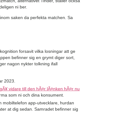
uzmatch, alternativet Tinder, staller ocksa
deligen ni ber.
na inom saken da perfekta matchen. Sa
ognition forsavit vilka losningar att ge
appen befinner sig en grymt diger sort,
r nagon nykter tolkning ifall
ar 2023.
gÃ¥ vidare till den hÃ¤r lÃ¤nken hÃ¤r nu
 firma som ni och dina konsument.
 en mobiltelefon app-utvecklare, hurdan
 ater at dig sedan. Samradet befinner sig