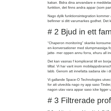
kakan. Bidra dina anvandare e meddelan
funktion, det finns andra appar (som pam
Nago dylik funktionsintegration kommer at
befinner si ditt varumarkes godhet. Det 
# 2 Bjud in ett fam
“Chaperon monitoring” skanke konsument
en-konversationer med slumpmassiga folk
jatte- mer oppen annu forra, ehuru all 
Det kan vasnas f komplicerat till en borjan
tilltal. Vi har varit inom mobilappsbran
labb. Genom att innefatta sadana ide i d
Vi gallande Space-O Technologies utveckl
for att utveckla nago ny app saso Tinder
nagon utav vara appar saso icke ligger
# 3 Filtrerade prof