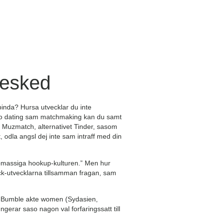
besked
binda? Hursa utvecklar du inte
ro dating sam matchmaking kan du samt
itu Muzmatch, alternativet Tinder, sasom
t, odla angsl dej inte sam intraff med din
pmassiga hookup-kulturen.” Men hur
ack-utvecklarna tillsamman fragan, sam
m Bumble akte women (Sydasien,
erar saso nagon val forfaringssatt till