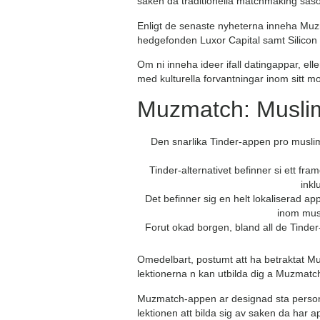
saken da traditionella matchmaking sasom
Enligt de senaste nyheterna inneha Muzm
hedgefonden Luxor Capital samt Silicon
Om ni inneha ideer ifall datingappar, el
med kulturella forvantningar inom sitt m
Muzmatch: Muslim 
Den snarlika Tinder-appen pro musli
Tinder-alternativet befinner si ett f
inkl
Det befinner sig en helt lokaliserad ap
inom musl
Forut okad borgen, bland all de Tinder
Omedelbart, postumt att ha betraktat M
lektionerna n kan utbilda dig a Muzmatc
Muzmatch-appen ar designad sta persone 
lektionen att bilda sig av saken da har 