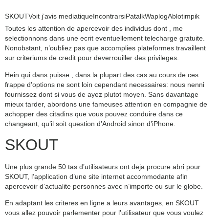
SKOUT
Voit j’
avis mediatique
Incontrarsi
Patalk
Waplog
Ablo
timpik
Toutes les attention de apercevoir des individus dont , me
selectionnons dans une ecrit eventuellement telecharge gratuite.
Nonobstant, n’oubliez pas que accomplies plateformes travaillent
sur criteriums de credit pour deverrouiller des privileges.
Hein qui dans puisse , dans la plupart des cas au cours de ces
frappe d’options ne sont loin cependant necessaires: nous nenni
fournissez dont si vous de ayez plutot moyen.
Sans davantage
mieux tarder, abordons une fameuses attention en compagnie de
achopper des citadins que vous pouvez conduire dans ce
changeant, qu’il soit question d’Android sinon d’iPhone.
SKOUT
Une plus grande 50 tas d’utilisateurs ont deja procure abri pour
SKOUT, l’application d’une site internet accommodante afin
apercevoir d’actualite personnes avec n’importe ou sur le globe.
En adaptant les criteres en ligne a leurs avantages, en SKOUT
vous allez pouvoir parlementer pour l’utilisateur que vous voulez