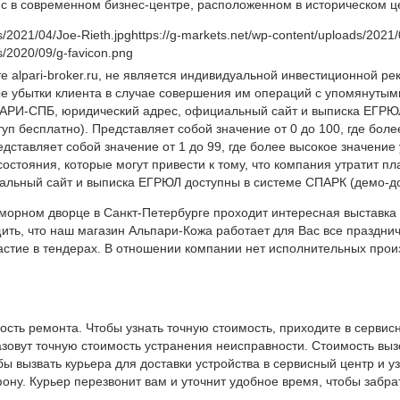
с в современном бизнес-центре, расположенном в историческом це
s/2021/04/Joe-Rieth.jpg
https://g-markets.net/wp-content/uploads/2
s/2020/09/g-favicon.png
 alpari-broker.ru, не является индивидуальной инвестиционной 
ые убытки клиента в случае совершения им операций с упомянуты
РИ-СПБ, юридический адрес, официальный сайт и выписка ЕГРЮЛ
п бесплатно). Представляет собой значение от 0 до 100, где боле
дставляет собой значение от 1 до 99, где более высокое значение
остояния, которые могут привести к тому, что компания утратит п
льный сайт и выписка ЕГРЮЛ доступны в системе СПАРК (демо-до
морном дворце в Санкт-Петербурге проходит интересная выставка «
щить, что наш магазин Альпари-Кожа работает для Вас все праздни
ие в тендерах. В отношении компании нет исполнительных произ
сть ремонта. Чтобы узнать точную стоимость, приходите в сервис
зовут точную стоимость устранения неисправности. Стоимость вызо
обы вызвать курьера для доставки устройства в сервисный центр и у
ну. Курьер перезвонит вам и уточнит удобное время, чтобы забрат