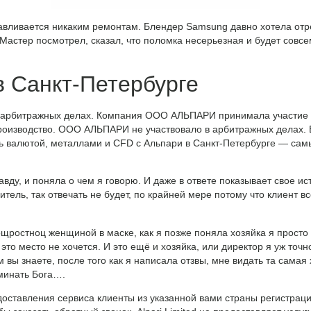
навливается никаким ремонтам. Блендер Samsung давно хотела отр
. Мастер посмотрел, сказал, что поломка несерьезная и будет совс
 Санкт-Петербурге
арбитражных делах. Компания ООО АЛЬПАРИ принимала участие в
роизводство. ООО АЛЬПАРИ не участвовало в арбитражных делах. Е
ть валютой, металлами и CFD с Альпари в Санкт-Петербурге — сам
авду, и поняла о чем я говорю. И даже в ответе показывает свое ис
ель, так отвечать не будет, по крайней мере потому что клиент вс
ощростноц женщиной в маске, как я позже поняла хозяйка я просто
 это место не хочется. И это ещё и хозяйка, или директор я уж точ
 вы знаете, после того как я написала отзвы, мне видать та самая 
минать Бога….
оставления сервиса клиенты из указанной вами страны регистраци