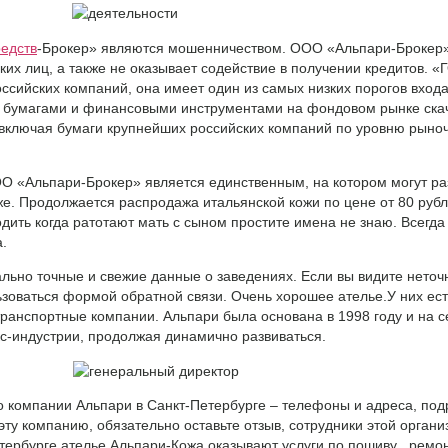
редств
-Брокер» являются мошенничеством. ООО «Альпари-Брокер»
их лиц, а также не оказывает содействие в получении кредитов.
ссийских компаний, она имеет один из самых низких порогов вхо
и бумагами и финансовыми инструментами на фондовом рынке ска
включая бумаги крупнейших российских компаний по уровню рыноч
«Альпари-Брокер» является единственным, на котором могут ра
е. Продолжается распродажа итальянской кожи по цене от 80 рубле
одить когда ратотают мать с сыном простите имена не знаю. Всегда 
.
льно точные и свежие данные о заведениях. Если вы видите неточ
ьзоваться формой обратной связи. Очень хорошее ателье.У них ест
транспортные компании. Альпари была основана в 1998 году и на 
с-индустрии, продолжая динамично развиваться.
о компании Альпари в Санкт-Петербурге – телефоны и адреса, по
ту компанию, обязательно оставьте отзыв, сотрудники этой органи
етербурге ателье Альпари-Кожа оказывают услуги по пошиву , ремо