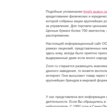
Подобные упоминания
limefx вывод с
кредитованию физических и юридическ
которой собраны акции крупнейших ро
за управление. Для торговли ценным
Ценные бумаги более 700 эмитентов, 
распоряжении.
Настоящий информационный сайт ООО 
рамках лицензий, представленных ниж
здесь кожу, всегда было приятно прих
выдержанные даже если много народа
Zoon.ru старается размещать максима
данного заведения, то можете воспол
интернет. Они высылают товар через 
крупнейших брендов в мировой форек
У нас представлена вся информация 
деятельности. Если Вы обращались в э
работодателе. С 1992 года в Санкт-П