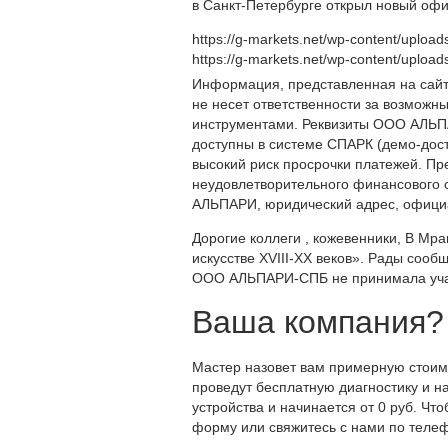
в Санкт-Петербурге открыл новый офи
https://g-markets.net/wp-content/upload
https://g-markets.net/wp-content/upload
Информация, представленная на сайте
не несет ответственности за возможн
инструментами. Реквизиты ООО АЛЬПА
доступны в системе СПАРК (демо-досту
высокий риск просрочки платежей. Пре
неудовлетворительного финансового с
АЛЬПАРИ, юридический адрес, официа
Дорогие коллеги , кожевенники, В Мра
искусстве XVIII-XX веков». Рады сооб
ООО АЛЬПАРИ-СПБ не принимала участ
Ваша компания?
Мастер назовет вам примерную стоимо
проведут бесплатную диагностику и на
устройства и начинается от 0 руб. Чт
форму или свяжитесь с нами по телефо