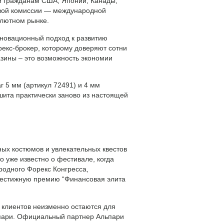
уги гражданам США, Японии, Канады,
овой комиссии — международной
алютном рынке.
нновационный подход к развитию
кс-брокер, которому доверяют сотни
зины – это возможность экономии
 5 мм (артикул 72491) и 4 мм
сшита практически заново из настоящей
ных костюмов и увлекательных квестов
то уже известно о фестивале, когда
родного Форекс Конгресса,
престижную премию “Финансовая элита
м клиентов неизменно остаются для
ьпари. Официальный партнер Альпари