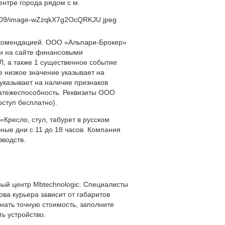
нтре города рядом с м.
021/09/image-wZzqkX7g2OcQRKJU.jpeg
рекомендацией. ООО «Альпари-Брокер»
ми на сайте финансовыми
, а также 1 существенное событие
е низкое значение указывает на
 указывает на наличие признаков
латежеспособность. Реквизиты ООО
ступ бесплатно).
Кресло, стул, табурет в русском
чные дни с 11 до 18 часов. Компания
водств.
ный центр Mbtechnologic. Специалисты
ва курьера зависит от габаритов
знать точную стоимость, заполните
ь устройство.