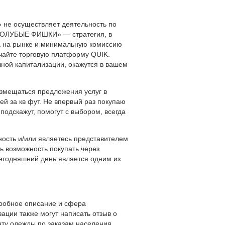
 не осуществляет деятельность по
 «ГОЛУБЫЕ ФИШКИ» — стратегия, в
да на рынке и минимальную комиссию
чайте торговую платформу QUIK.
ной капитализации, окажутся в вашем
змещаться предложения услуг в
й за кв фут. Не впервый раз покупаю
подскажут, помогут с выбором, всегда
ность и/или являетесь представителем
ь возможность покупать через
сегодняшний день является одним из
дробное описание и сфера
зации также могут написать отзыв о
нту одежды по заказам населения .