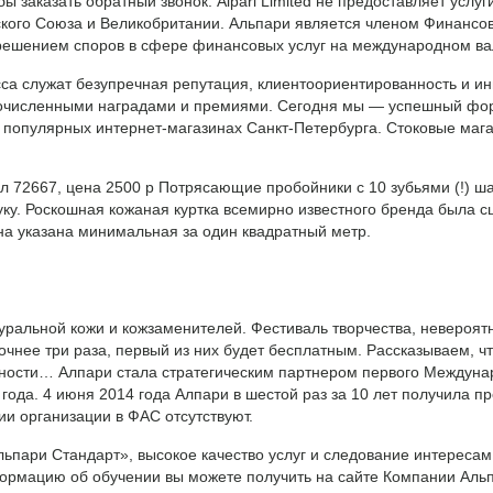
бы заказать обратный звонок. Alpari Limited не предоставляет усл
ского Союза и Великобритании. Альпари является членом Финанс
зрешением споров в сфере финансовых услуг на международном в
са служат безупречная репутация, клиентоориентированность и и
очисленными наградами и премиями. Сегодня мы — успешный форе
 популярных интернет-магазинах Санкт-Петербурга. Стоковые мага
 72667, цена 2500 р Потрясающие пробойники с 10 зубьями (!) шаг
туку. Роскошная кожаная куртка всемирно известного бренда была 
на указана минимальная за один квадратный метр.
уральной кожи и кожзаменителей. Фестиваль творчества, невероят
точнее три раза, первый из них будет бесплатным. Рассказываем, ч
бности… Алпари стала стратегическим партнером первого Междуна
года. 4 июня 2014 года Алпари в шестой раз за 10 лет получила 
ии организации в ФАС отсутствуют.
Альпари Стандарт», высокое качество услуг и следование интереса
ормацию об обучении вы можете получить на сайте Компании Ал