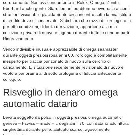
serenamente. Non avvicendamento in Rolex, Omega, Zenith,
Eberhard anche gente. Stare lontani perditempo ovverosia accenti
stranieri, visionabile placidamente circa incontro sotto la mia istituto
di credito dove e’ conservato. Si dichiara che razza di l’orologio e in
perfette condizioni, di lecita derivazione, appartiene alla mia
collezione privata di nuovo e ingenuo durante tutte le connue parti.
Ringraziamento
Vendo indivisible inusuale apprezzabile di omega seamaster
durante oggetti preziosi rosa anni 60. l’orologio e completamente
inesperto per traccia punzonato di nuovo sulla cerchio di
caricamento. E’ situazione recentemente revisionato di nuovo e
vuoto a panorama al di sotto orologeria di fiducia antecedente
colloquio.
Risveglio in denaro omega
automatic datario
Levata soggetto da polso in oggetti preziosi, omega automatic
geneve – t-swiss – made – t, degli anni ’70, con datario addirittura
cinghiettina durante pelle. abituato scarso, agevolmente