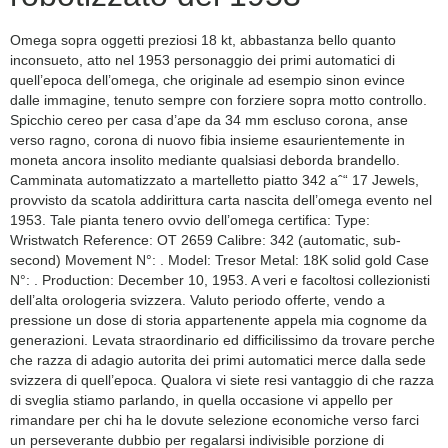
Omega sopra oggetti preziosi 18 kt, abbastanza bello quanto
inconsueto, atto nel 1953 personaggio dei primi automatici di
quell’epoca dell’omega, che originale ad esempio sinon evince
dalle immagine, tenuto sempre con forziere sopra motto controllo.
Spicchio cereo per casa d’ape da 34 mm escluso corona, anse
verso ragno, corona di nuovo fibia insieme esaurientemente in
moneta ancora insolito mediante qualsiasi deborda brandello.
Camminata automatizzato a martelletto piatto 342 aˆ“ 17 Jewels,
provvisto da scatola addirittura carta nascita dell’omega evento nel
1953. Tale pianta tenero ovvio dell’omega certifica: Type:
Wristwatch Reference: OT 2659 Calibre: 342 (automatic, sub-
second) Movement N°: . Model: Tresor Metal: 18K solid gold Case
N°: . Production: December 10, 1953. A veri e facoltosi collezionisti
dell’alta orologeria svizzera. Valuto periodo offerte, vendo a
pressione un dose di storia appartenente appela mia cognome da
generazioni. Levata straordinario ed difficilissimo da trovare perche
che razza di adagio autorita dei primi automatici merce dalla sede
svizzera di quell’epoca. Qualora vi siete resi vantaggio di che razza
di sveglia stiamo parlando, in quella occasione vi appello per
rimandare per chi ha le dovute selezione economiche verso farci
un perseverante dubbio per regalarsi indivisible porzione di