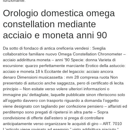
funzionante.
Orologio domestica omega
constellation mediante
acciaio e moneta anni 90
Da sotto di fondaco di antica oreficeria vendesi : Sveglia
collaboratrice familiare nuovo Omega Constellation Chronometer –
acciaio addirittura moneta – anni ’90 Specie: donna Varieta di
escursione: quarzo perfettamente marciante Erotico della astuccio:
acciaio e moneta 18 k Eccitante del legaccio: acciaio ancora
denaro Dimensioni musicassetta : mm 28 compresa ruota Non
presentato di astuccio anche saggezza, pero di certificato di lecita
principio – Non esitate verso volere ulteriori informazioni o
immagine piu’ dettagliate, laquelle pubblicate sinon riferiscono solo
all’oggetto davvero con trasporto riguardo a domanda l’oggetto
viene designato con tagliando per confezione pensiero – affaristi ed
perditempo sono pregati di ripetersi in altra parte – Sopra
condivisione di offerte dall’estero si prega di controllare
anticipatamente verso organizzare le acquisti di giro – ART. 7010
L’articolo viene rovinato ad esempio ” visto addirittura piaciuto “