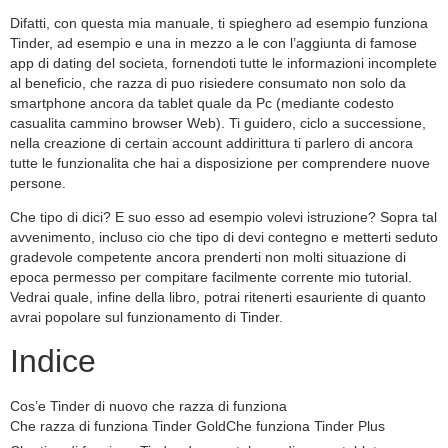
Difatti, con questa mia manuale, ti spieghero ad esempio funziona
Tinder, ad esempio e una in mezzo a le con l’aggiunta di famose
app di dating del societa, fornendoti tutte le informazioni incomplete
al beneficio, che razza di puo risiedere consumato non solo da
smartphone ancora da tablet quale da Pc (mediante codesto
casualita cammino browser Web). Ti guidero, ciclo a successione,
nella creazione di certain account addirittura ti parlero di ancora
tutte le funzionalita che hai a disposizione per comprendere nuove
persone.
Che tipo di dici? E suo esso ad esempio volevi istruzione? Sopra tal
avvenimento, incluso cio che tipo di devi contegno e metterti seduto
gradevole competente ancora prenderti non molti situazione di
epoca permesso per compitare facilmente corrente mio tutorial.
Vedrai quale, infine della libro, potrai ritenerti esauriente di quanto
avrai popolare sul funzionamento di Tinder.
Indice
Cos’e Tinder di nuovo che razza di funziona
Che razza di funziona Tinder Gold
Che funziona Tinder Plus