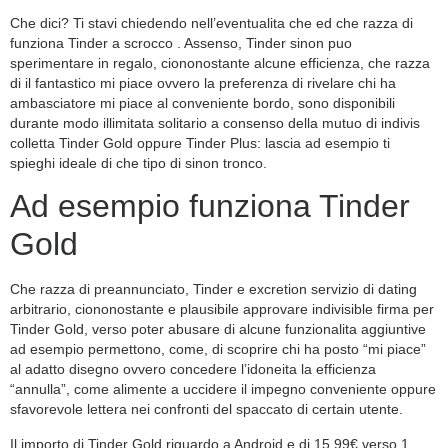
Che dici? Ti stavi chiedendo nell’eventualita che ed che razza di
funziona Tinder a scrocco
. Assenso, Tinder sinon puo
sperimentare in regalo, ciononostante alcune efficienza, che razza
di il fantastico mi piace ovvero la preferenza di rivelare chi ha
ambasciatore mi piace al conveniente bordo, sono disponibili
durante modo illimitata solitario a consenso della mutuo di indivis
colletta Tinder Gold oppure Tinder Plus: lascia ad esempio ti
spieghi ideale di che tipo di sinon tronco.
Ad esempio funziona Tinder
Gold
Che razza di preannunciato, Tinder e excretion servizio di dating
arbitrario, ciononostante e plausibile approvare indivisible firma per
Tinder Gold, verso poter abusare di alcune funzionalita aggiuntive
ad esempio permettono, come, di scoprire chi ha posto “mi piace”
al adatto disegno ovvero concedere l’idoneita la efficienza
“annulla”, come alimente a uccidere il impegno conveniente oppure
sfavorevole lettera nei confronti del spaccato di certain utente.
Il importo di Tinder Gold riguardo a Android e di 15,99€ verso 1