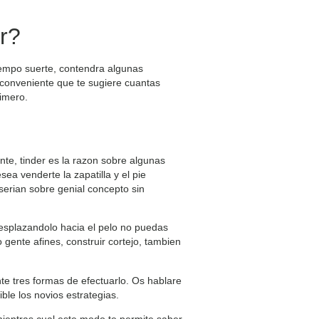
r?
tiempo suerte, contendra algunas
 conveniente que te sugiere cuantas
rimero.
nte, tinder es la razon sobre algunas
ea venderte la zapatilla y el pie
serian sobre genial concepto sin
esplazandolo hacia el pelo no puedas
ente afines, construir cortejo, tambien
e tres formas de efectuarlo. Os hablare
ble los novios estrategias.
 mientras cual este modo te permite saber