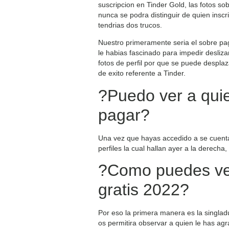
suscripcion en Tinder Gold, las fotos s
nunca se podra distinguir de quien inscri
tendri­as dos trucos.
Nuestro primeramente seri­a el sobre pa
le habias fascinado para impedir desliza
fotos de perfil por que se puede despla
de exito referente a Tinder.
?Puedo ver a quie
pagar?
Una vez que hayas accedido a se cuenta
perfiles la cual hallan ayer a la derec
?Como puedes ver
gratis 2022?
Por eso la primera manera es la singlad
os permitira observar a quien le has ag