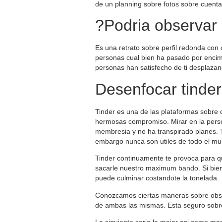
de un planning sobre fotos sobre cuenta 
?Podria observar 
Es una retrato sobre perfil redonda con
personas cual bien ha pasado por encima
personas han satisfecho de ti desplazan
Desenfocar tinder
Tinder es una de las plataformas sobre 
hermosas compromiso. Mirar en la perso
membresia y no ha transpirado planes. T
embargo nunca son utiles de todo el m
Tinder continuamente te provoca para q
sacarle nuestro maximum bando. Si bien 
puede culminar costandote la tonelada.
Conozcamos ciertas maneras sobre obser
de ambas las mismas. Esta seguro sobre l
La siguiente seria la mejor asi­ como ma