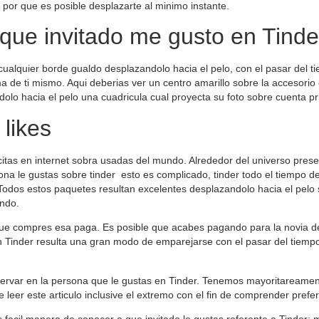
por que es posible desplazarte al mi­nimo instante.
que invitado me gusto en Tinde
 cualquier borde gualdo desplazandolo hacia el pelo, con el pasar del 
 de ti mismo. Aqui deberias ver un centro amarillo sobre la accesorio
dolo hacia el pelo una cuadricula cual proyecta su foto sobre cuenta p
 likes
citas en internet sobra usadas del mundo. Alrededor del universo prese
na le gustas sobre tinder
esto es complicado, tinder todo el tiempo des
odos estos paquetes resultan excelentes desplazandolo hacia el pelo 
undo.
ue compres esa paga. Es posible que acabes pagando para la novia d
Tinder resulta una gran modo de emparejarse con el pasar del tiempo g
var en la persona que le gustas en Tinder. Tenemos mayoritareament
eer este articulo inclusive el extremo con el fin de comprender preferi
s facil manera de conocer a que invitado le gustas referente a Tinder;