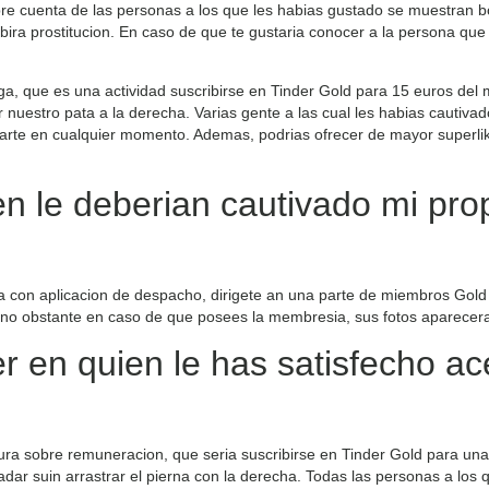
obre cuenta de las personas a los que les habias gustado se muestran b
bira prostitucion.
En caso de que te gustaria conocer a la persona que 
ga, que es una actividad suscribirse en Tinder Gold para 15 euros del 
r nuestro pata a la derecha. Varias gente a las cual les habias cautiva
zarte en cualquier momento. Ademas, podrias ofrecer de mayor superlike
n le deberian cautivado mi prop
 con aplicacion de despacho, dirigete an una parte de miembros Gold 
ha, no obstante en caso de que posees la membresia, sus fotos aparecer
 en quien le has satisfecho ac
ura sobre remuneracion, que seri­a suscribirse en Tinder Gold para una
radar suin arrastrar el pierna con la derecha. Todas las personas a lo