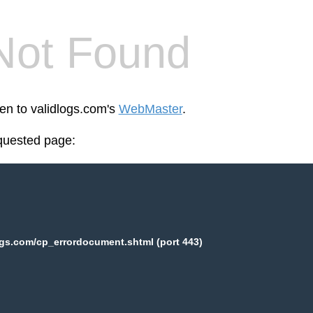
Not Found
een to validlogs.com's
WebMaster
.
equested page:
ogs.com/cp_errordocument.shtml (port 443)